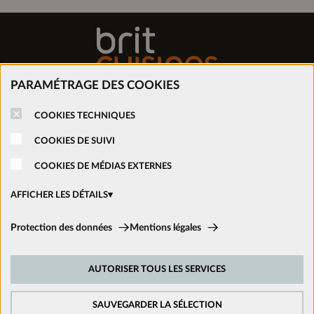
PARAMÉTRAGE DES COOKIES
COOKIES TECHNIQUES
Trouver mon magasin
COOKIES DE SUIVI
Prendre rendez-vous
COOKIES DE MÉDIAS EXTERNES
AFFICHER LES DÉTAILS
Nous rejoindre
Cookies techniques:
Protection des données
Mentions légales
Ces cookies sont activés en permanence car ils sont nécessaires aux
Ouvrir un magasin
fonctions de base du site.
AUTORISER TOUS LES SERVICES
Cookies de suivi:
Afin d’améliorer constamment notre site web, nous analysons le
Nous suivre sur les réseaux
comportement de nos visiteurs. Pour cela, nous utilisons des cookies de
SAUVEGARDER LA SÉLECTION
suivi pour Google Analytics (en partie par l’intermédiaire de Google Tag