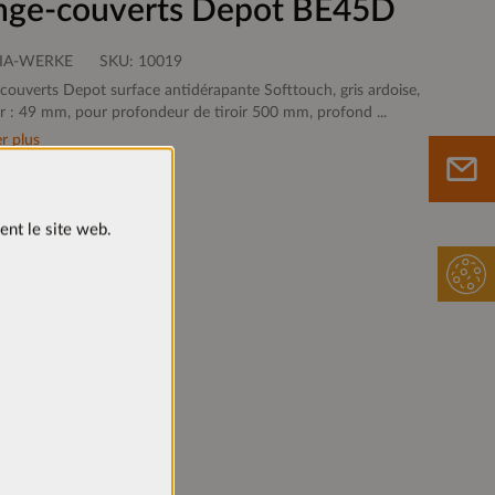
nge-couverts Depot BE45D
IA-WERKE
SKU:
10019
couverts Depot surface antidérapante Softtouch, gris ardoise,
r : 49 mm, pour profondeur de tiroir 500 mm, profond ...
r plus
ent le site web.
Sur le mémo