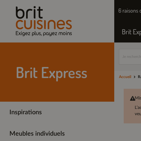
6 raisons 
Brit Ex
Brit Express
Accueil
R
Mis
L’a
Inspirations
veu
Meubles individuels