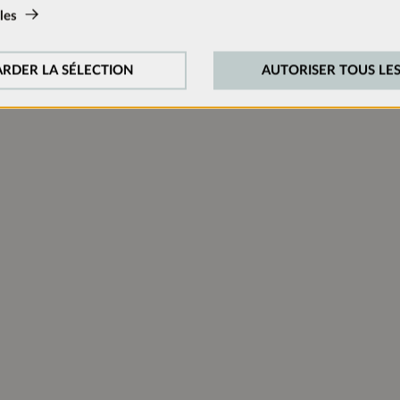
les
Aucun
n:
N
onstamment notre site web, nous analysons le comportement de nos vi
RDER LA SÉLECTION
AUTORISER TOUS LES
cookies de suivi pour Google Analytics (en partie par l’intermédiaire
 externes:
cessaires pour lire les vidéos. Une fois que les cookies de médias 
eut être lue.