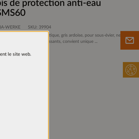
is de protection anti-eau
MS60
IA-WERKE
SKU:
39904
e protection anti-eau Plastique, gris ardoise, pour sous-évier, ne
t pas pour les blocs coulissants, convient unique ...
r plus
ent le site web.
Sur le mémo
u site.