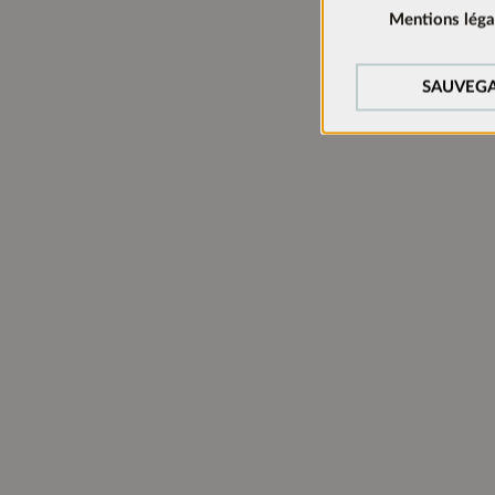
Mentions léga
Charnières:
Cookies de suivi:
Planificatio
Afin d’améliorer c
SAUVEGA
nous utilisons des 
Manager).
Cookies de médias
Les cookies sont né
acceptés, la vidéo p