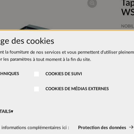
Tap
WS
NOBIL
Tapis d
ge des cookies
convien
Affiche
ent la fourniture de nos services et vous permettent d'utiliser pleinem
 les paramètres à tout moment à la fin du site.
CHNIQUES
COOKIES DE SUIVI
COOKIES DE MÉDIAS EXTERNES
TAILS
ions sur le produit
s:
 informations complémentaires ici :
Protection des données
600 mm
tivés en permanence car ils sont nécessaires aux fonctions de base d