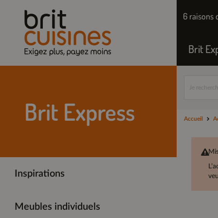
6 raisons 
Brit Ex
Brit Express
Accueil
A
Mis
L’a
Inspirations
veu
Meubles individuels