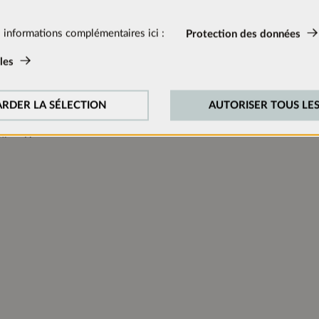
ions sur le produit
s:
 informations complémentaires ici :
Protection des données
2016 mm
tivés en permanence car ils sont nécessaires aux fonctions de base d
les
600 mm
:
561 mm
onstamment notre site web, nous analysons le comportement de nos vi
RDER LA SÉLECTION
AUTORISER TOUS LES
Droite
cookies de suivi pour Google Analytics (en partie par l’intermédiaire
n:
N
 externes:
cessaires pour lire les vidéos. Une fois que les cookies de médias 
eut être lue.