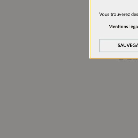
Informat
Cookies technique
Vous trouverez des
Hauteur:
Ces cookies sont ac
Mentions léga
Largeur:
Cookies de suivi:
Profondeur
Afin d’améliorer c
SAUVEGA
Charnières:
nous utilisons des 
Manager).
Planificatio
Cookies de médias
Les cookies sont né
acceptés, la vidéo p