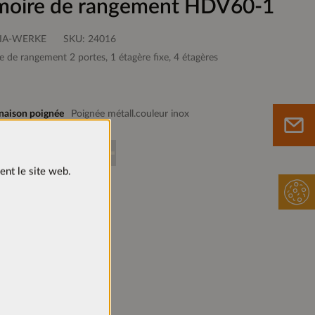
moire de rangement HDV60-1
IA-WERKE
SKU:
24016
e de rangement 2 portes, 1 étagère fixe, 4 étagères
aison poignée
Poignée métall.couleur inox
ent le site web.
ères
Droite
Sur le mémo