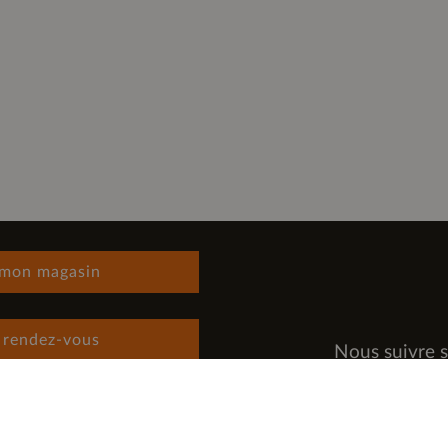
 mon magasin
 rendez-vous
Nous suivre s
 rejoindre