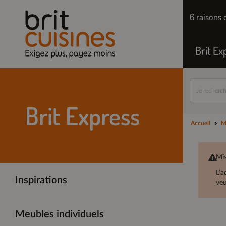
6 raisons 
Brit Ex
Brit Express
Accueil
M
Mis
L’a
Inspirations
veu
Meubles individuels