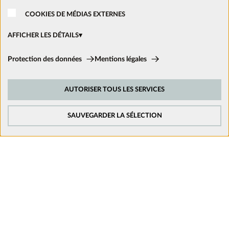
Nous rejoindre
COOKIES DE MÉDIAS EXTERNES
Ouvrir un magasin
AFFICHER LES DÉTAILS
Cookies techniques:
Protection des données
Mentions légales
Ces cookies sont activés en permanence car ils sont nécessaires aux
Nous suivre sur les réseaux
fonctions de base du site.
AUTORISER TOUS LES SERVICES
Cookies de suivi:
Afin d’améliorer constamment notre site web, nous analysons le
comportement de nos visiteurs. Pour cela, nous utilisons des cookies de
SAUVEGARDER LA SÉLECTION
suivi pour Google Analytics (en partie par l’intermédiaire de Google Tag
Manager).
Cookies de médias externes:
Les cookies sont nécessaires pour lire les vidéos. Une fois que les cookies
de médias externes sont acceptés, la vidéo peut être lue.
Mentions légales