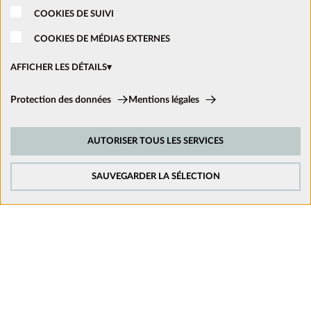
COOKIES DE SUIVI
Nous rejoindre
COOKIES DE MÉDIAS EXTERNES
Ouvrir un magasin
AFFICHER LES DÉTAILS
Cookies techniques:
Protection des données
Mentions légales
Nous suivre sur les réseaux
Ces cookies sont activés en permanence car ils sont nécessaires aux
fonctions de base du site.
AUTORISER TOUS LES SERVICES
Cookies de suivi:
Afin d’améliorer constamment notre site web, nous analysons le
comportement de nos visiteurs. Pour cela, nous utilisons des cookies de
SAUVEGARDER LA SÉLECTION
suivi pour Google Analytics (en partie par l’intermédiaire de Google Tag
Manager).
Cookies de médias externes:
Les cookies sont nécessaires pour lire les vidéos. Une fois que les cookies
de médias externes sont acceptés, la vidéo peut être lue.