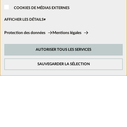
Nous rejoindre
COOKIES DE MÉDIAS EXTERNES
Ouvrir un magasin
AFFICHER LES DÉTAILS
Cookies techniques:
Protection des données
Mentions légales
Ces cookies sont activés en permanence car ils sont nécessaires aux
Nous suivre sur les réseaux
fonctions de base du site.
AUTORISER TOUS LES SERVICES
Cookies de suivi:
Afin d’améliorer constamment notre site web, nous analysons le
comportement de nos visiteurs. Pour cela, nous utilisons des cookies de
SAUVEGARDER LA SÉLECTION
suivi pour Google Analytics (en partie par l’intermédiaire de Google Tag
Manager).
Cookies de médias externes:
Les cookies sont nécessaires pour lire les vidéos. Une fois que les cookies
de médias externes sont acceptés, la vidéo peut être lue.
Mentions légales