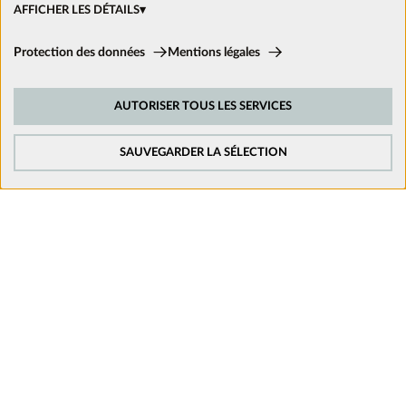
AFFICHER LES DÉTAILS
Ouvrir un magasin
Cookies techniques:
Protection des données
Mentions légales
Ces cookies sont activés en permanence car ils sont nécessaires aux
fonctions de base du site.
Nous suivre sur les réseaux
AUTORISER TOUS LES SERVICES
Cookies de suivi:
Afin d’améliorer constamment notre site web, nous analysons le
comportement de nos visiteurs. Pour cela, nous utilisons des cookies de
SAUVEGARDER LA SÉLECTION
suivi pour Google Analytics (en partie par l’intermédiaire de Google Tag
Manager).
Cookies de médias externes:
Les cookies sont nécessaires pour lire les vidéos. Une fois que les cookies
de médias externes sont acceptés, la vidéo peut être lue.
Mentions légales
Politique de confidentialité