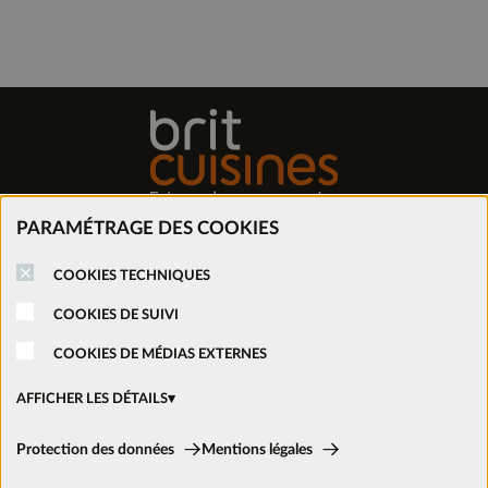
PARAMÉTRAGE DES COOKIES
Trouver mon magasin
COOKIES TECHNIQUES
Prendre rendez-vous
COOKIES DE SUIVI
COOKIES DE MÉDIAS EXTERNES
Nous rejoindre
AFFICHER LES DÉTAILS
Ouvrir un magasin
Cookies techniques:
Protection des données
Mentions légales
Ces cookies sont activés en permanence car ils sont nécessaires aux
fonctions de base du site.