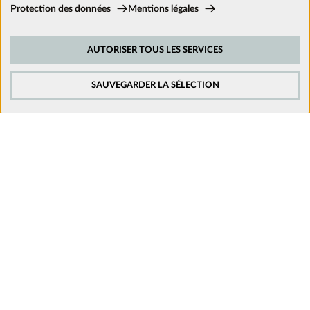
Cookies techniques:
Protection des données
Mentions légales
Ces cookies sont activés en permanence car ils sont nécessaires aux
fonctions de base du site.
Nous suivre sur les réseaux
AUTORISER TOUS LES SERVICES
Cookies de suivi:
Afin d’améliorer constamment notre site web, nous analysons le
comportement de nos visiteurs. Pour cela, nous utilisons des cookies de
SAUVEGARDER LA SÉLECTION
suivi pour Google Analytics (en partie par l’intermédiaire de Google Tag
Manager).
Cookies de médias externes:
Les cookies sont nécessaires pour lire les vidéos. Une fois que les cookies
de médias externes sont acceptés, la vidéo peut être lue.
Mentions légales
Politique de confidentialité
Conditions générales de vente