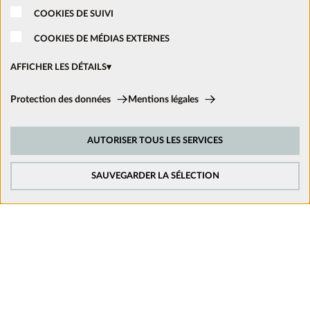
COOKIES DE SUIVI
Nous rejoindre
COOKIES DE MÉDIAS EXTERNES
Ouvrir un magasin
AFFICHER LES DÉTAILS
Cookies techniques:
Protection des données
Mentions légales
Nous suivre sur les réseaux
Ces cookies sont activés en permanence car ils sont nécessaires aux
fonctions de base du site.
AUTORISER TOUS LES SERVICES
Cookies de suivi:
Afin d’améliorer constamment notre site web, nous analysons le
comportement de nos visiteurs. Pour cela, nous utilisons des cookies de
SAUVEGARDER LA SÉLECTION
suivi pour Google Analytics (en partie par l’intermédiaire de Google Tag
Manager).
Cookies de médias externes:
Les cookies sont nécessaires pour lire les vidéos. Une fois que les cookies
de médias externes sont acceptés, la vidéo peut être lue.