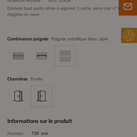
NOBILIA-WERKE
SKU:
31436
Elément haut porte vitrée à segment 1 porte, verre clair n° 01, 2
étagères en verre
Combinaison poignée
Poignée métallique blanc alpin
Charnières
Droite
Informations sur le produit
Hauteur:
720 mm