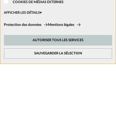
COOKIES DE MÉDIAS EXTERNES
Ouvrir un magasin
AFFICHER LES DÉTAILS
Cookies techniques:
Protection des données
Mentions légales
Ces cookies sont activés en permanence car ils sont nécessaires aux
Nous suivre sur les réseaux
fonctions de base du site.
AUTORISER TOUS LES SERVICES
Cookies de suivi:
Afin d’améliorer constamment notre site web, nous analysons le
comportement de nos visiteurs. Pour cela, nous utilisons des cookies de
SAUVEGARDER LA SÉLECTION
suivi pour Google Analytics (en partie par l’intermédiaire de Google Tag
Manager).
Cookies de médias externes:
Les cookies sont nécessaires pour lire les vidéos. Une fois que les cookies
de médias externes sont acceptés, la vidéo peut être lue.
Mentions légales