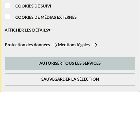
COOKIES DE SUIVI
Nous rejoindre
COOKIES DE MÉDIAS EXTERNES
Ouvrir un magasin
AFFICHER LES DÉTAILS
Cookies techniques:
Protection des données
Mentions légales
Nous suivre sur les réseaux
Ces cookies sont activés en permanence car ils sont nécessaires aux
fonctions de base du site.
AUTORISER TOUS LES SERVICES
Cookies de suivi:
Afin d’améliorer constamment notre site web, nous analysons le
comportement de nos visiteurs. Pour cela, nous utilisons des cookies de
SAUVEGARDER LA SÉLECTION
suivi pour Google Analytics (en partie par l’intermédiaire de Google Tag
Manager).
Cookies de médias externes:
Les cookies sont nécessaires pour lire les vidéos. Une fois que les cookies
de médias externes sont acceptés, la vidéo peut être lue.