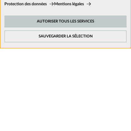
Cookies techniques:
Protection des données
Mentions légales
Ces cookies sont activés en permanence car ils sont nécessaires aux
fonctions de base du site.
Nous suivre sur les réseaux
AUTORISER TOUS LES SERVICES
Cookies de suivi:
Afin d’améliorer constamment notre site web, nous analysons le
comportement de nos visiteurs. Pour cela, nous utilisons des cookies de
SAUVEGARDER LA SÉLECTION
suivi pour Google Analytics (en partie par l’intermédiaire de Google Tag
Manager).
Cookies de médias externes:
Les cookies sont nécessaires pour lire les vidéos. Une fois que les cookies
de médias externes sont acceptés, la vidéo peut être lue.
Mentions légales
Politique de confidentialité
Conditions générales de vente