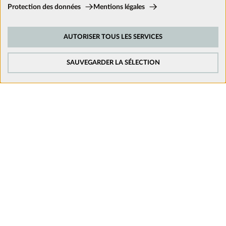
Cookies techniques:
Protection des données
Mentions légales
Ces cookies sont activés en permanence car ils sont nécessaires aux
fonctions de base du site.
Nous suivre sur les réseaux
AUTORISER TOUS LES SERVICES
Cookies de suivi:
Afin d’améliorer constamment notre site web, nous analysons le
comportement de nos visiteurs. Pour cela, nous utilisons des cookies de
SAUVEGARDER LA SÉLECTION
suivi pour Google Analytics (en partie par l’intermédiaire de Google Tag
Manager).
Cookies de médias externes:
Les cookies sont nécessaires pour lire les vidéos. Une fois que les cookies
de médias externes sont acceptés, la vidéo peut être lue.
Mentions légales
Politique de confidentialité
Conditions générales de vente