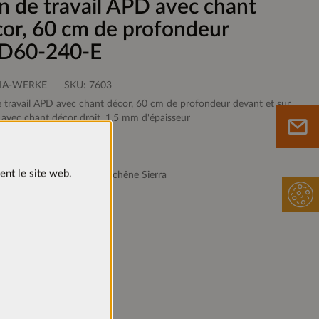
n de travail APD avec chant
or, 60 cm de profondeur
D60-240-E
IA-WERKE
SKU:
7603
e travail APD avec chant décor, 60 cm de profondeur devant et sur
é avec chant décor droit, 1,5 mm d'épaisseur
ent le site web.
 de plan de travail
Décor chêne Sierra
Sur le mémo