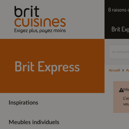
6 raisons 
Brit Ex
Brit Express
Accueil
A
Mis
L’a
Inspirations
veu
Meubles individuels