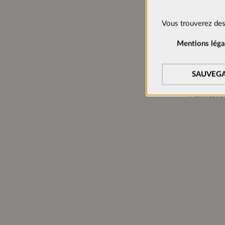
Informat
Cookies technique
Vous trouverez des
Hauteur:
Ces cookies sont ac
Mentions léga
Largeur:
Cookies de suivi:
Profondeur
Afin d’améliorer c
SAUVEGA
Charnières:
nous utilisons des 
Manager).
Planificatio
Cookies de médias
Les cookies sont né
acceptés, la vidéo p