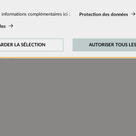
ions sur le produit
s:
 informations complémentaires ici :
Protection des données
38 mm
tivés en permanence car ils sont nécessaires aux fonctions de base d
les
2403 mm
:
600 mm
onstamment notre site web, nous analysons le comportement de nos vi
RDER LA SÉLECTION
AUTORISER TOUS LES
Aucun
cookies de suivi pour Google Analytics (en partie par l’intermédiaire
n:
N
 externes:
cessaires pour lire les vidéos. Une fois que les cookies de médias 
eut être lue.