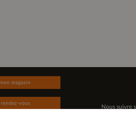
 mon magasin
 rendez-vous
Nous suivre s
 rejoindre