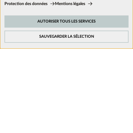
Cookies techniques:
Protection des données
Mentions légales
Ces cookies sont activés en permanence car ils sont nécessaires aux
fonctions de base du site.
Nous suivre sur les réseaux
AUTORISER TOUS LES SERVICES
Cookies de suivi:
Afin d’améliorer constamment notre site web, nous analysons le
comportement de nos visiteurs. Pour cela, nous utilisons des cookies de
SAUVEGARDER LA SÉLECTION
suivi pour Google Analytics (en partie par l’intermédiaire de Google Tag
Manager).
Cookies de médias externes:
Les cookies sont nécessaires pour lire les vidéos. Une fois que les cookies
de médias externes sont acceptés, la vidéo peut être lue.
Mentions légales
Politique de confidentialité
Conditions générales de vente