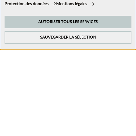
Cookies techniques:
Protection des données
Mentions légales
Ces cookies sont activés en permanence car ils sont nécessaires aux
fonctions de base du site.
Nous suivre sur les réseaux
AUTORISER TOUS LES SERVICES
Cookies de suivi:
Afin d’améliorer constamment notre site web, nous analysons le
comportement de nos visiteurs. Pour cela, nous utilisons des cookies de
SAUVEGARDER LA SÉLECTION
suivi pour Google Analytics (en partie par l’intermédiaire de Google Tag
Manager).
Cookies de médias externes:
Les cookies sont nécessaires pour lire les vidéos. Une fois que les cookies
de médias externes sont acceptés, la vidéo peut être lue.
Mentions légales
Politique de confidentialité
Conditions générales de vente