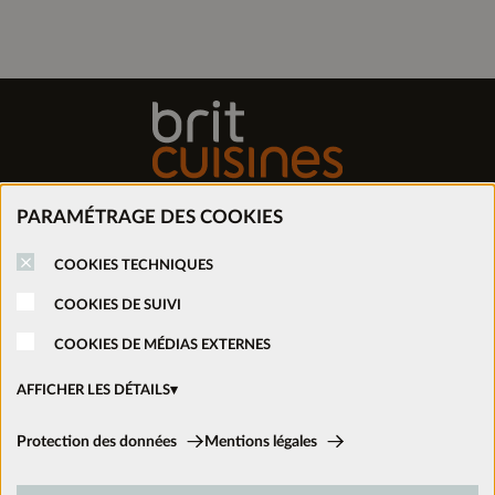
PARAMÉTRAGE DES COOKIES
Trouver mon magasin
COOKIES TECHNIQUES
COOKIES DE SUIVI
Prendre rendez-vous
COOKIES DE MÉDIAS EXTERNES
Nous rejoindre
AFFICHER LES DÉTAILS
Cookies techniques:
Ouvrir un magasin
Protection des données
Mentions légales
Ces cookies sont activés en permanence car ils sont nécessaires aux
fonctions de base du site.