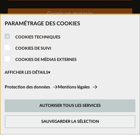
Ouvrir un magasin
PARAMÉTRAGE DES COOKIES
Nous suivre sur les réseaux
COOKIES TECHNIQUES
COOKIES DE SUIVI
COOKIES DE MÉDIAS EXTERNES
AFFICHER LES DÉTAILS
Cookies techniques:
Protection des données
Mentions légales
Ces cookies sont activés en permanence car ils sont nécessaires aux
fonctions de base du site.
AUTORISER TOUS LES SERVICES
Cookies de suivi:
Afin d’améliorer constamment notre site web, nous analysons le
comportement de nos visiteurs. Pour cela, nous utilisons des cookies de
SAUVEGARDER LA SÉLECTION
suivi pour Google Analytics (en partie par l’intermédiaire de Google Tag
Manager).
Mentions légales