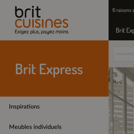
6 raisons 
Brit Ex
Brit Express
Inspirations
Meubles individuels