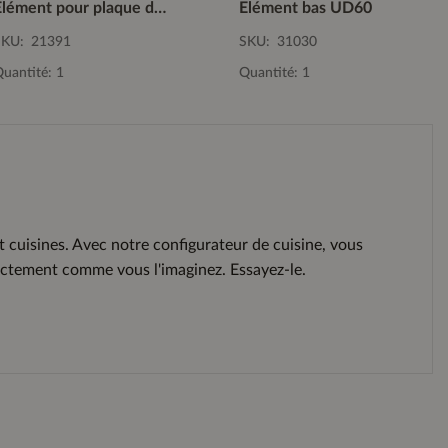
Elément pour plaque de cuisson KS2A90
Elément bas UD60
SKU:
21391
SKU:
31030
uantité: 1
Quantité: 1
 cuisines. Avec notre configurateur de cuisine, vous
xactement comme vous l'imaginez. Essayez-le.