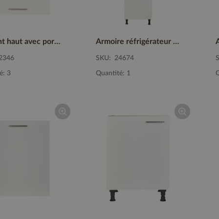
Elément haut avec porte lift pliante WFL60-1
Armoire réfrigérateur / congélateur GD194-1
2346
SKU:
24674
é: 3
Quantité: 1
Q