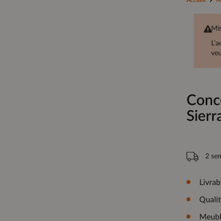
Accueil
M
Mis
L’a
veu
Conc
Sierr
2 se
Livrab
Quali
Meubl