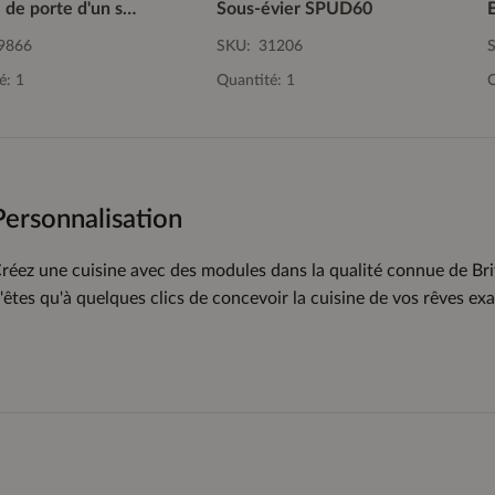
Façade de porte d'un seul tenant GSBD60-I
Sous-évier SPUD60
9866
SKU:
31206
é: 1
Quantité: 1
Q
Personnalisation
réez une cuisine avec des modules dans la qualité connue de Brit
'êtes qu'à quelques clics de concevoir la cuisine de vos rêves e