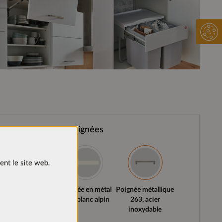
Poignées
ent le site web.
Poignée en métal
Poignée en métal
Poignée métallique
726, noire
956, blanc alpin
263, acier
inoxydable