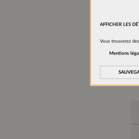
AFFICHER LES DÉ
Cookies technique
Vous trouverez des
Ces cookies sont ac
Mentions léga
Cookies de suivi:
Afin d’améliorer c
SAUVEGA
nous utilisons des 
Manager).
Cookies de médias
Les cookies sont né
acceptés, la vidéo p