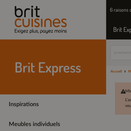
6 raisons 
Brit Ex
Brit Express
Accueil
M
Mis
L’a
Inspirations
veu
Meubles individuels