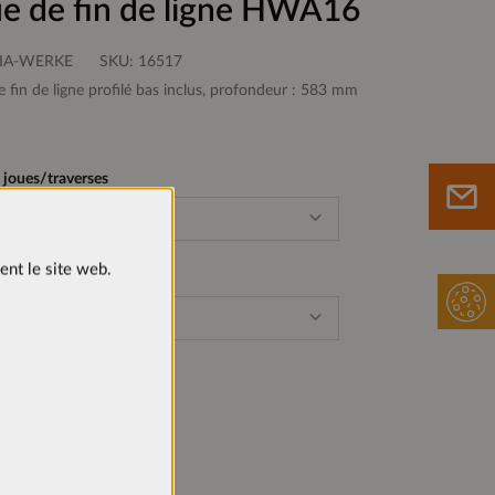
e de fin de ligne HWA16
IA-WERKE
SKU:
16517
e fin de ligne profilé bas inclus, profondeur : 583 mm
s joues/traverses
r chêne Sierra
ent le site web.
 de profil
Sur le mémo