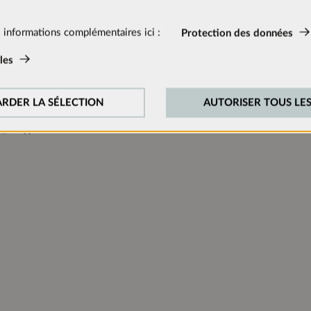
ions sur le produit
s:
 informations complémentaires ici :
Protection des données
1662 mm
tivés en permanence car ils sont nécessaires aux fonctions de base d
les
16 mm
:
583 mm
onstamment notre site web, nous analysons le comportement de nos vi
RDER LA SÉLECTION
AUTORISER TOUS LES
Aucun
cookies de suivi pour Google Analytics (en partie par l’intermédiaire
n:
N
 externes:
cessaires pour lire les vidéos. Une fois que les cookies de médias 
eut être lue.