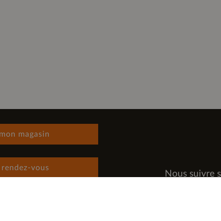
 mon magasin
 rendez-vous
Nous suivre s
 rejoindre