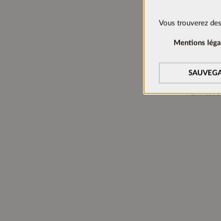
Informat
Cookies technique
Vous trouverez des
Hauteur:
Ces cookies sont ac
Mentions léga
Largeur:
Cookies de suivi:
Profondeur
Afin d’améliorer c
SAUVEGA
Charnières:
nous utilisons des 
Manager).
Planificatio
Cookies de médias
Les cookies sont né
acceptés, la vidéo p