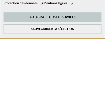
Cookies techniques:
Protection des données
Mentions légales
Ces cookies sont activés en permanence car ils sont nécessaires aux
fonctions de base du site.
Nous suivre sur les réseaux
AUTORISER TOUS LES SERVICES
Cookies de suivi:
Afin d’améliorer constamment notre site web, nous analysons le
comportement de nos visiteurs. Pour cela, nous utilisons des cookies de
SAUVEGARDER LA SÉLECTION
suivi pour Google Analytics (en partie par l’intermédiaire de Google Tag
Manager).
Cookies de médias externes:
Les cookies sont nécessaires pour lire les vidéos. Une fois que les cookies
de médias externes sont acceptés, la vidéo peut être lue.
Mentions légales
Politique de confidentialité
Conditions générales de vente