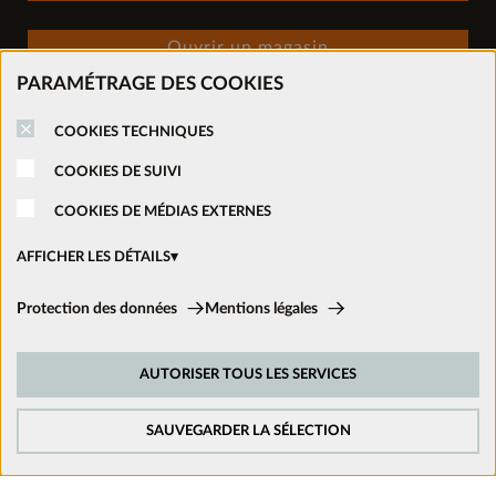
Ouvrir un magasin
PARAMÉTRAGE DES COOKIES
Nous suivre sur les réseaux
COOKIES TECHNIQUES
COOKIES DE SUIVI
COOKIES DE MÉDIAS EXTERNES
AFFICHER LES DÉTAILS
Cookies techniques:
Protection des données
Mentions légales
Ces cookies sont activés en permanence car ils sont nécessaires aux
fonctions de base du site.
AUTORISER TOUS LES SERVICES
Cookies de suivi:
Afin d’améliorer constamment notre site web, nous analysons le
comportement de nos visiteurs. Pour cela, nous utilisons des cookies de
SAUVEGARDER LA SÉLECTION
suivi pour Google Analytics (en partie par l’intermédiaire de Google Tag
Manager).
Mentions légales